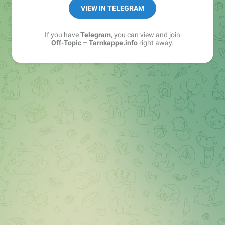
https://tarnkappe.info/rulz/
VIEW IN TELEGRAM
If you have
Telegram
, you can view and join
Off-Topic – Tarnkappe.info
right away.